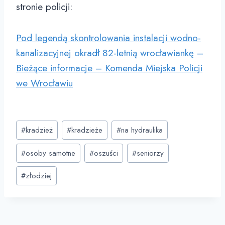
stronie policji:
Pod legendą skontrolowania instalacji wodno-
kanalizacyjnej okradł 82-letnią wrocławiankę –
Bieżące informacje – Komenda Miejska Policji
we Wrocławiu
Post
#
kradzież
#
kradzieże
#
na hydraulika
Tags:
#
osoby samotne
#
oszuści
#
seniorzy
#
złodziej