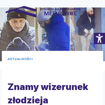
Skip
to
content
AKTUALNOŚCI
Znamy wizerunek
złodzieja