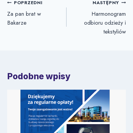
Nawigacja
POPRZEDNI
NASTĘPNY
Za pan brat w
Harmonogram
wpisu
Bakarze
odbioru odzieży i
tekstyliów
Podobne wpisy