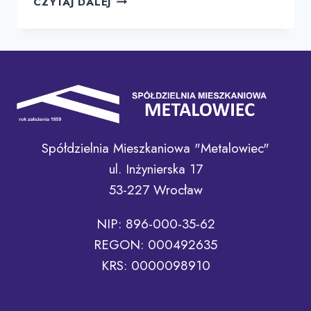
CZYTAJ DALEJ
OFERUJE
USŁUGĘ
WIADOMOŚCI
SMS
O
PRZERWACH
W
DOSTAWIE
Spółdzielnia Mieszkaniowa "Metalowiec"
WODY
I
ul. Inżynierska 17
AWARIACH
53-227 Wrocław
SIECI
NIP: 896-000-35-62
REGON: 000492635
KRS: 0000098910